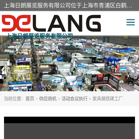
上海日朗展览服务有限公司位于上海市青浦区白鹤镇，营业范围有展览展示会务服务，室内装饰设计及施工，展示道具设计制作，舞台设计，图文设计，灯箱制作，园林绿化工程，广告装潢材料，建筑材料，办公用品，工艺礼品日用百货销售。
上海日朗展览服务有限公司
展台装修搭建
活动会议执行
展厅装修
专柜制作
展会装修设计
展会搭建
当前位置：
首页
>
供应商机
>
活动会议执行
> 家具展搭建工厂
活动策划
展会服务