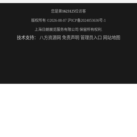
您是第
1623125
位访客
版权所有 ©2026-08-07
沪ICP备2024053636号-1
上海日朗展览服务有限公司
保留所有权利.
技术支持：
八方资源网
免责声明
管理员入口
网站地图
进博会展览工厂
家具展搭建工厂
厨卫展展台搭建工厂
电子展展台装修