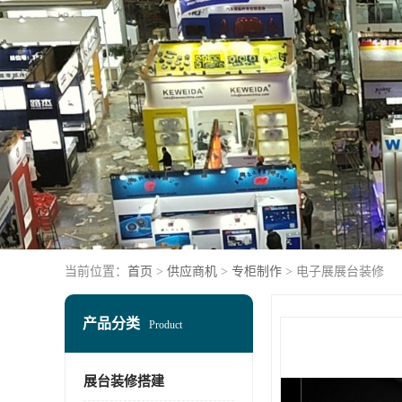
当前位置：
首页
>
供应商机
>
专柜制作
> 电子展展台装修
产品分类
Product
展台装修搭建