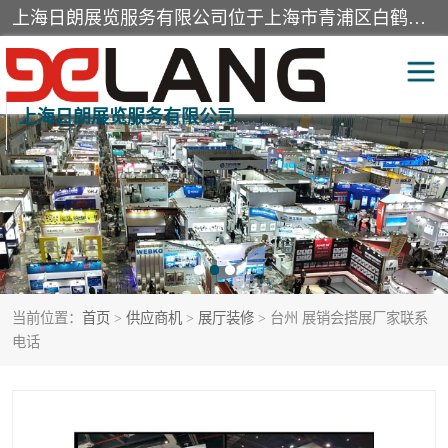
上海日朗展览服务有限公司位于上海市青浦区白鹤镇，营业范围有展览展示会务服务，室内装饰设计及施工，展示道具设计制作，舞台设计，图文设计，灯箱制作，园林绿化工程，广告装潢材料，建筑材料，办公用品，工艺礼品日用百货销售。
上海日朗展览服务有限公司
展台装修搭建
活动会议执行
展厅装修
专柜制作
展会装修设计
展会搭建
当前位置：
首页
>
供应商机
>
展厅装修
> 台州 展销会搭展厂家联系
活动策划
展会服务
电话