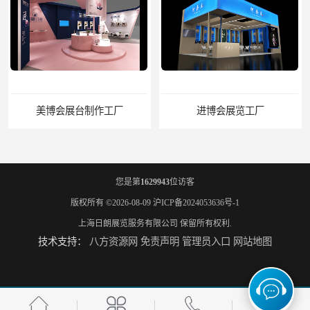
进博会展览工厂
家具展搭建工厂
您是第
1629943
位访客
版权所有 ©2026-08-09
沪ICP备2024053636号-1
上海日朗展览服务有限公司
保留所有权利.
技术支持：
八方资源网
免责声明
管理员入口
网站地图
厨卫展展台搭建工厂
电子展展台装修