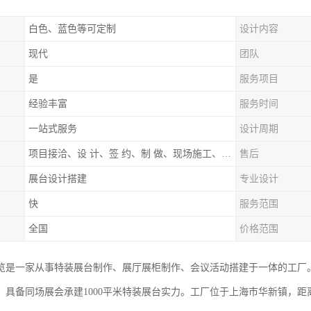
白色、蓝色等可定制
设计内容
现代
团队
是
服务项目
经验丰富
服务时间
一站式服务
设计周期
项目接洽、设 计、签 约、制 做、现场施工、展期服务、后续跟踪
售后
展台设计搭建
专业设计
快
服务范围
全国
价格范围
览是一家从事特装展台制作、展厅展柜制作、会议活动搭建于一体的工厂
，具备同场展会承建1000平米特装展台实力。工厂位于上海市华新镇，