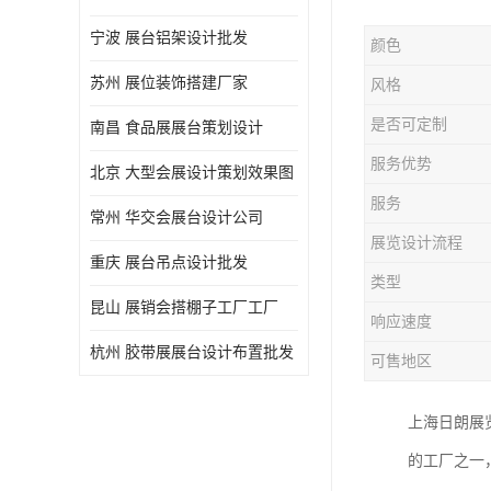
宁波 展台铝架设计批发
颜色
苏州 展位装饰搭建厂家
风格
是否可定制
南昌 食品展展台策划设计
服务优势
北京 大型会展设计策划效果图
服务
常州 华交会展台设计公司
展览设计流程
重庆 展台吊点设计批发
类型
昆山 展销会搭棚子工厂工厂
响应速度
杭州 胶带展展台设计布置批发
可售地区
上海日朗展
的工厂之一