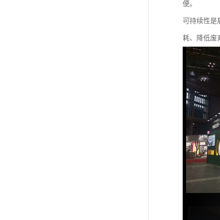
便。
可持续性是
耗、降低废