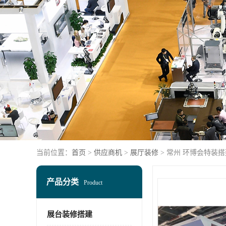
当前位置：
首页
>
供应商机
>
展厅装修
> 常州 环博会特装
产品分类
Product
展台装修搭建