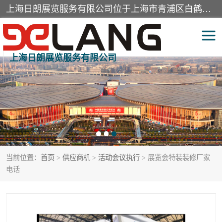
上海日朗展览服务有限公司位于上海市青浦区白鹤镇，营业范围有展览展示会务服务，室内装饰设计及施工，展示道具设计制作，舞台设计，图文设计，灯箱制作，园林绿化工程，广告装潢材料，建筑材料，办公用品，工艺礼品日用百货销售。
上海日朗展览服务有限公司
展台装修搭建
活动会议执行
展厅装修
专柜制作
展会装修设计
展会搭建
当前位置：
首页
>
供应商机
>
活动会议执行
> 展览会特装装修厂家
活动策划
展会服务
电话