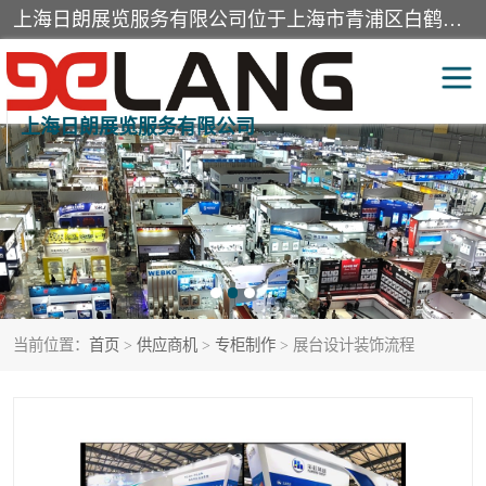
上海日朗展览服务有限公司位于上海市青浦区白鹤镇，营业范围有展览展示会务服务，室内装饰设计及施工，展示道具设计制作，舞台设计，图文设计，灯箱制作，园林绿化工程，广告装潢材料，建筑材料，办公用品，工艺礼品日用百货销售。
上海日朗展览服务有限公司
展台装修搭建
活动会议执行
展厅装修
专柜制作
展会装修设计
展会搭建
当前位置：
首页
>
供应商机
>
专柜制作
> 展台设计装饰流程
活动策划
展会服务