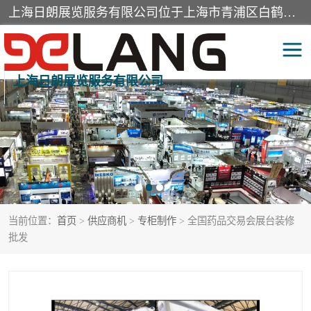
上海日朗展览服务有限公司位于上海市青浦区白鹤镇，营业范围有展览展示会务服务，室内装饰设计及施工，展示道具设计制作，舞台设计，图文设计，灯箱制作，园林绿化工程，广告装潢材料，建筑材料，办公用品，工艺礼品日用百货销售。
上海日朗展览服务有限公司
展台装修搭建
活动会议执行
展厅装修
专柜制作
展会装修设计
展会搭建
当前位置：
首页
>
供应商机
>
专柜制作
> 全国药品交易会展台装修
活动策划
展会服务
批发