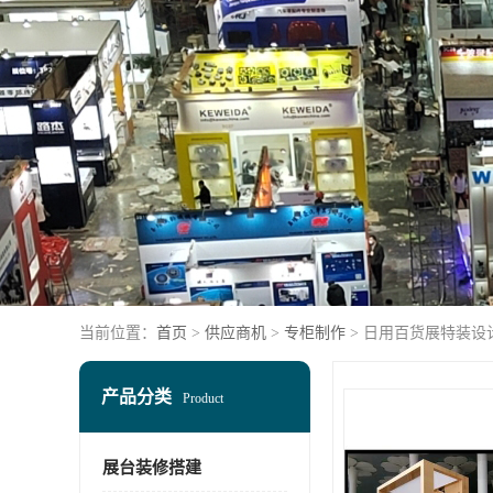
当前位置：
首页
>
供应商机
>
专柜制作
> 日用百货展特装设
产品分类
Product
展台装修搭建