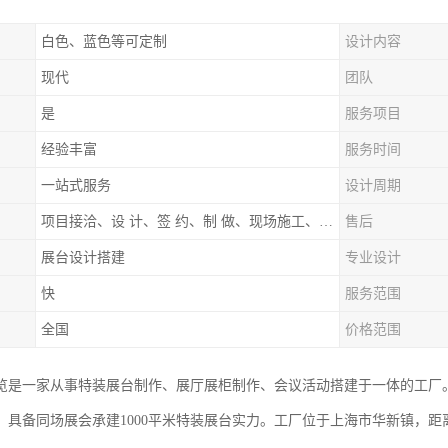
白色、蓝色等可定制
设计内容
现代
团队
是
服务项目
经验丰富
服务时间
一站式服务
设计周期
项目接洽、设 计、签 约、制 做、现场施工、展期服务、后续跟踪
售后
展台设计搭建
专业设计
快
服务范围
全国
价格范围
览是一家从事特装展台制作、展厅展柜制作、会议活动搭建于一体的工厂
，具备同场展会承建1000平米特装展台实力。工厂位于上海市华新镇，