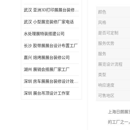
武汉 亚洲3D打印展展台装修定制
颜色
武汉 小型展览装修厂家电话
风格
是否可定制
水处理展特装搭建公司
服务优势
长沙 胶带展展台设计布置工厂
服务
嘉兴 焙烤展展台装修公司
展览设计流程
湖州 展销会搭展厂家工厂
类型
深圳 房车展展台装修设计效果图
响应速度
深圳 展台吊顶设计工作室
可售地区
上海日朗展
的工厂之一