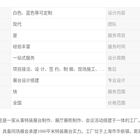
白色、蓝色等可定制
设计内容
现代
团队
是
服务项目
经验丰富
服务时间
一站式服务
设计周期
项目接洽、设 计、签 约、制 做、现场施工、展期服务、后续跟踪
售后
展台设计搭建
专业设计
快
服务范围
全国
价格范围
览是一家从事特装展台制作、展厅展柜制作、会议活动搭建于一体的工厂
，具备同场展会承建1000平米特装展台实力。工厂位于上海市华新镇，