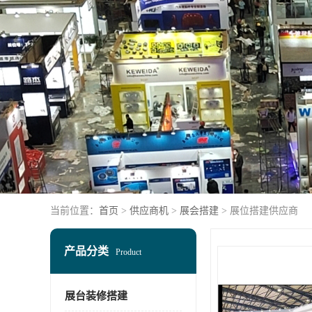
当前位置：
首页
>
供应商机
>
展会搭建
> 展位搭建供应商
产品分类
Product
展台装修搭建