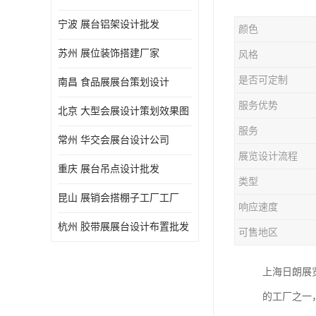
宁波 展台铝架设计批发
颜色
苏州 展位装饰搭建厂家
风格
是否可定制
南昌 食品展展台策划设计
服务优势
北京 大型会展设计策划效果图
服务
常州 华交会展台设计公司
展览设计流程
重庆 展台吊点设计批发
类型
昆山 展销会搭棚子工厂工厂
响应速度
杭州 胶带展展台设计布置批发
可售地区
上海日朗展
的工厂之一