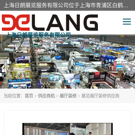
上海日朗展览服务有限公司位于上海市青浦区白鹤镇，营业范围有展览展示会务服务，室内装饰设计及施工，展示道具设计制作，舞台设计，图文设计，灯箱制作，园林绿化工程，广告装潢材料，建筑材料，办公用品，工艺礼品日用百货销售。
上海日朗展览服务有限公司
展台装修搭建
活动会议执行
展厅装修
专柜制作
展会装修设计
展会搭建
当前位置：
首页
>
供应商机
>
展厅装修
> 展览展厅装修供应商
活动策划
展会服务