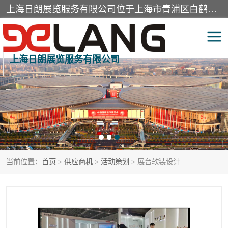
上海日朗展览服务有限公司位于上海市青浦区白鹤镇，营业范围有展览展示会务服务，室内装饰设计及施工，展示道具设计制作，舞台设计，图文设计，灯箱制作，园林绿化工程，广告装潢材料，建筑材料，办公用品，工艺礼品日用百货销售。
上海日朗展览服务有限公司
展台装修搭建
活动会议执行
展厅装修
专柜制作
展会装修设计
展会搭建
当前位置：
首页
>
供应商机
>
活动策划
> 展台软装设计
活动策划
展会服务