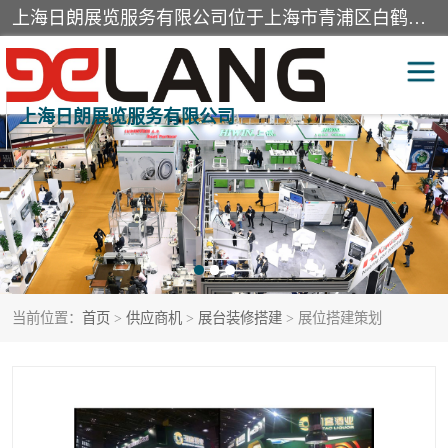
上海日朗展览服务有限公司位于上海市青浦区白鹤镇，营业范围有展览展示会务服务，室内装饰设计及施工，展示道具设计制作，舞台设计，图文设计，灯箱制作，园林绿化工程，广告装潢材料，建筑材料，办公用品，工艺礼品日用百货销售。
上海日朗展览服务有限公司
展台装修搭建
活动会议执行
展厅装修
专柜制作
展会装修设计
展会搭建
当前位置：
首页
>
供应商机
>
展台装修搭建
> 展位搭建策划
活动策划
展会服务