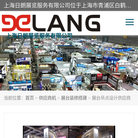
上海日朗展览服务有限公司位于上海市青浦区白鹤镇，营业范围有展览展示会务服务，室内装饰设计及施工，展示道具设计制作，舞台设计，图文设计，灯箱制作，园林绿化工程，广告装潢材料，建筑材料，办公用品，工艺礼品日用百货销售。
上海日朗展览服务有限公司
展台装修搭建
活动会议执行
展厅装修
专柜制作
展会装修设计
展会搭建
当前位置：
首页
>
供应商机
>
展台装修搭建
> 展台吊点设计供应商
活动策划
展会服务