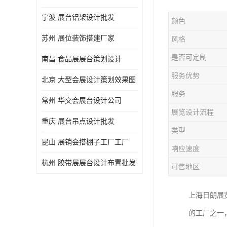
宁波 展台铝架设计批发
颜色
苏州 展位装饰搭建厂家
风格
是否可定制
南昌 食品展展台策划设计
服务优势
北京 大型会展设计策划效果图
服务
常州 华交会展台设计公司
展览设计流程
重庆 展台吊点设计批发
类型
昆山 展销会搭棚子工厂工厂
响应速度
杭州 胶带展展台设计布置批发
可售地区
上海日朗展
的工厂之一