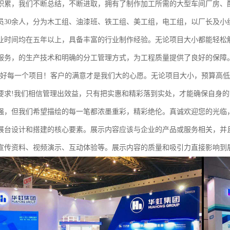
积累，我们不断总结，不断进取，拥有了制作加工所需的大型车间厂房、
员30余人，分为木工组、油漆班、铁工组、美工组，电工组，以厂长及小
业时间均在五年以上，具备丰富的行业制作经验。无论项目大小都能轻松
服务，的生产技术和明确的分工管理方式，为工程质量提供了良好的保障
做好每一个项目！客户的满意才是我们大的心愿。无论项目大小，预算高
要求!我们相信管理出效益，只有把实惠和精彩落到实处，才能确保自身
强，但我们希望描绘的每一笔都浓墨重彩，精彩绝伦。真诚欢迎您的光临
展台设计和搭建的核心要素。展示内容应该与企业的产品或服务相关，并
宣传资料、视频演示、互动体验等。展示内容的质量和吸引力直接影响到