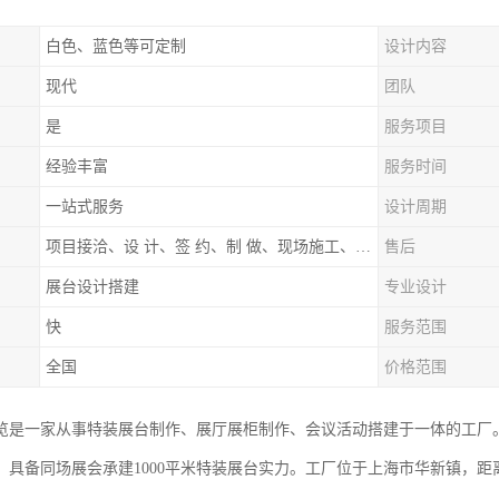
白色、蓝色等可定制
设计内容
现代
团队
是
服务项目
经验丰富
服务时间
一站式服务
设计周期
项目接洽、设 计、签 约、制 做、现场施工、展期服务、后续跟踪
售后
展台设计搭建
专业设计
快
服务范围
全国
价格范围
览是一家从事特装展台制作、展厅展柜制作、会议活动搭建于一体的工厂
，具备同场展会承建1000平米特装展台实力。工厂位于上海市华新镇，