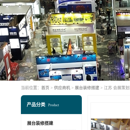
当前位置：
首页
>
供应商机
>
展台装修搭建
> 江苏 会展策
产品分类
Product
展台装修搭建