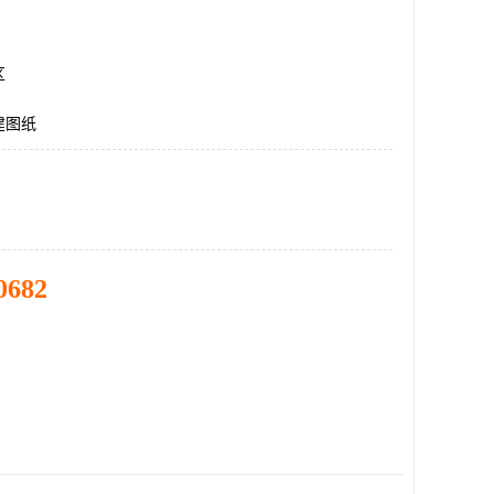
区
建图纸
0682