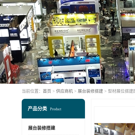
当前位置：
首页
>
供应商机
>
展台装修搭建
> 型材展位搭建
产品分类
Product
展台装修搭建