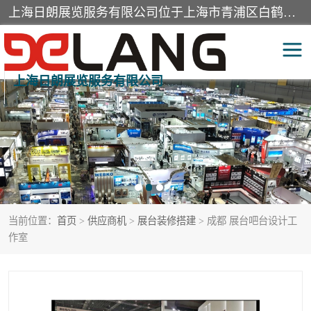
上海日朗展览服务有限公司位于上海市青浦区白鹤镇，营业范围有展览展示会务服务，室内装饰设计及施工，展示道具设计制作，舞台设计，图文设计，灯箱制作，园林绿化工程，广告装潢材料，建筑材料，办公用品，工艺礼品日用百货销售。
上海日朗展览服务有限公司
展台装修搭建
活动会议执行
展厅装修
专柜制作
展会装修设计
展会搭建
当前位置：
首页
>
供应商机
>
展台装修搭建
> 成都 展台吧台设计工
活动策划
展会服务
作室