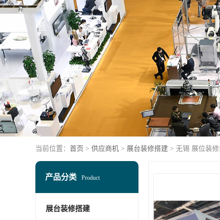
当前位置：
首页
>
供应商机
>
展台装修搭建
> 无锡 展位装
产品分类
Product
展台装修搭建