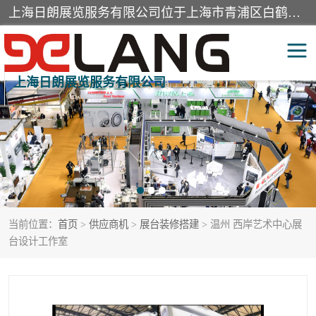
上海日朗展览服务有限公司位于上海市青浦区白鹤镇，营业范围有展览展示会务服务，室内装饰设计及施工，展示道具设计制作，舞台设计，图文设计，灯箱制作，园林绿化工程，广告装潢材料，建筑材料，办公用品，工艺礼品日用百货销售。
上海日朗展览服务有限公司
展台装修搭建
活动会议执行
展厅装修
专柜制作
展会装修设计
展会搭建
当前位置：
首页
>
供应商机
>
展台装修搭建
> 温州 西岸艺术中心展
活动策划
展会服务
台设计工作室