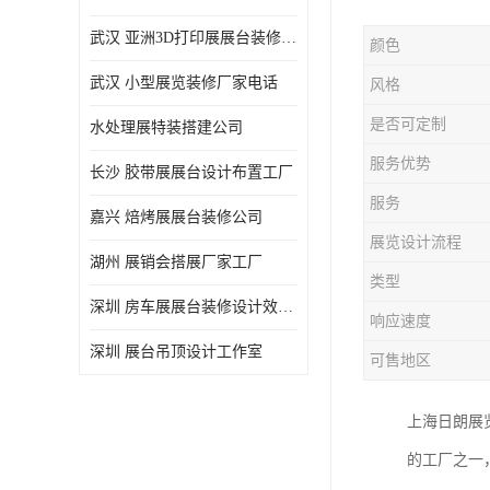
武汉 亚洲3D打印展展台装修定制
颜色
武汉 小型展览装修厂家电话
风格
是否可定制
水处理展特装搭建公司
服务优势
长沙 胶带展展台设计布置工厂
服务
嘉兴 焙烤展展台装修公司
展览设计流程
湖州 展销会搭展厂家工厂
类型
深圳 房车展展台装修设计效果图
响应速度
深圳 展台吊顶设计工作室
可售地区
上海日朗展
的工厂之一