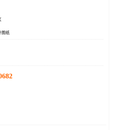
区
计图纸
0682