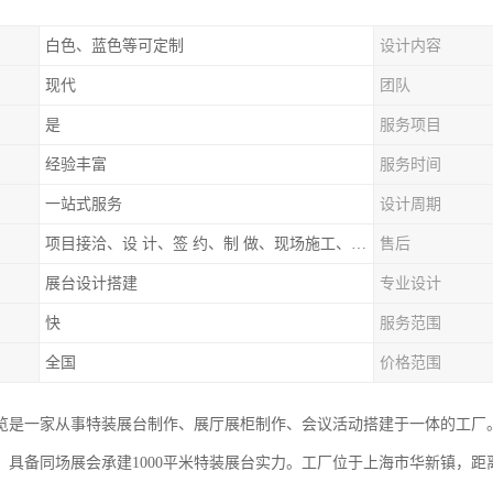
白色、蓝色等可定制
设计内容
现代
团队
是
服务项目
经验丰富
服务时间
一站式服务
设计周期
项目接洽、设 计、签 约、制 做、现场施工、展期服务、后续跟踪
售后
展台设计搭建
专业设计
快
服务范围
全国
价格范围
览是一家从事特装展台制作、展厅展柜制作、会议活动搭建于一体的工厂
，具备同场展会承建1000平米特装展台实力。工厂位于上海市华新镇，