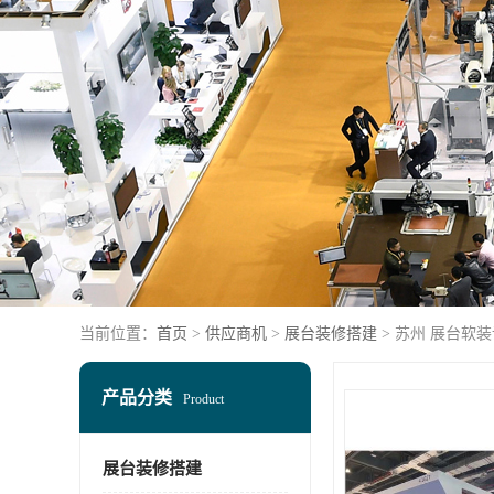
当前位置：
首页
>
供应商机
>
展台装修搭建
> 苏州 展台软
产品分类
Product
展台装修搭建