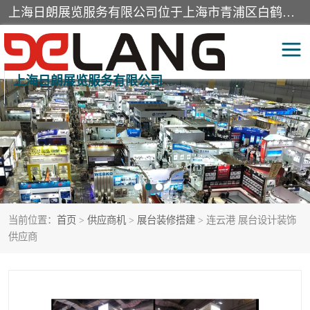
上海日朗展览服务有限公司位于上海市青浦区白鹤镇，营业范围有展览展示会务服务，室内装饰设计及施工，展示道具设计制作，舞台设计，图文设计，灯箱制作，园林绿化工程，广告装潢材料，建筑材料，办公用品，工艺礼品日用百货销售。
上海日朗展览服务有限公司
展台装修搭建
活动会议执行
展厅装修
专柜制作
展会装修设计
展会搭建
当前位置：
首页
>
供应商机
>
展台装修搭建
> 连云港 展台设计装饰
活动策划
展会服务
供应商