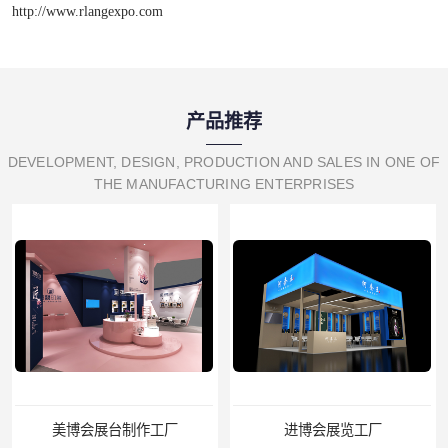
http://www.rlangexpo.com
产品推荐
DEVELOPMENT, DESIGN, PRODUCTION AND SALES IN ONE OF
THE MANUFACTURING ENTERPRISES
美博会展台制作工厂
进博会展览工厂