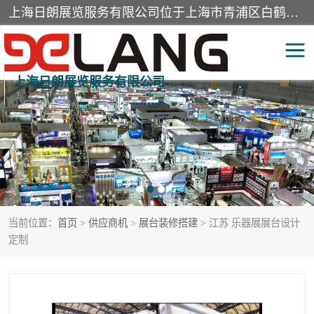
上海日朗展览服务有限公司位于上海市青浦区白鹤镇，营业范围有展览展示会务服务，室内装饰设计及施工，展示道具设计制作，舞台设计，图文设计，灯箱制作，园林绿化工程，广告装潢材料，建筑材料，办公用品，工艺礼品日用百货销售。
上海日朗展览服务有限公司
展台装修搭建
活动会议执行
展厅装修
专柜制作
展会装修设计
展会搭建
当前位置：
首页
>
供应商机
>
展台装修搭建
> 江苏 乐器展展台设计
活动策划
展会服务
定制