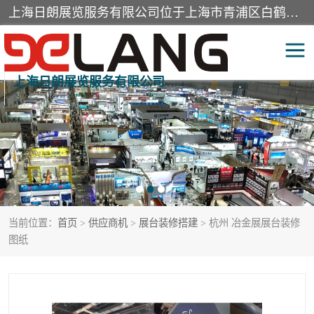
上海日朗展览服务有限公司位于上海市青浦区白鹤镇，营业范围有展览展示会务服务，室内装饰设计及施工，展示道具设计制作，舞台设计，图文设计，灯箱制作，园林绿化工程，广告装潢材料，建筑材料，办公用品，工艺礼品日用百货销售。
上海日朗展览服务有限公司
展台装修搭建
活动会议执行
展厅装修
专柜制作
展会装修设计
展会搭建
当前位置：
首页
>
供应商机
>
展台装修搭建
> 杭州 冶金展展台装修
活动策划
展会服务
图纸