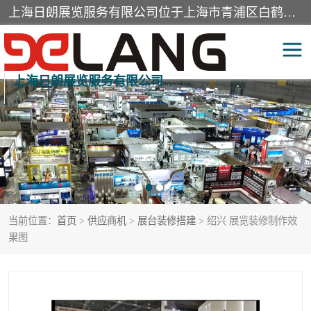
上海日朗展览服务有限公司位于上海市青浦区白鹤镇，营业范围有展览展示会务服务，室内装饰设计及施工，展示道具设计制作，舞台设计，图文设计，灯箱制作，园林绿化工程，广告装潢材料，建筑材料，办公用品，工艺礼品日用百货销售。
上海日朗展览服务有限公司
展台装修搭建
活动会议执行
展厅装修
专柜制作
展会装修设计
展会搭建
当前位置：
首页
>
供应商机
>
展台装修搭建
> 绍兴 展览装修制作效
活动策划
展会服务
果图