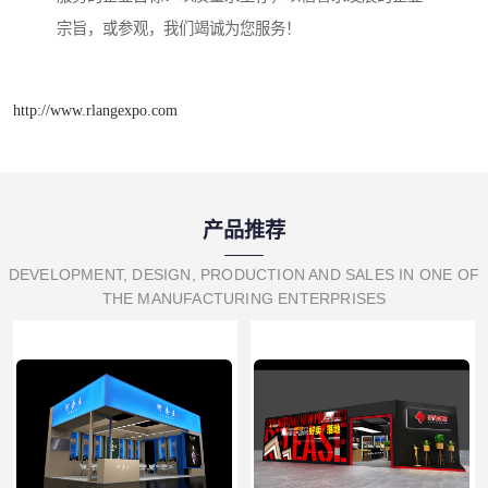
宗旨，或参观，我们竭诚为您服务！
http://www.rlangexpo.com
产品推荐
DEVELOPMENT, DESIGN, PRODUCTION AND SALES IN ONE OF
THE MANUFACTURING ENTERPRISES