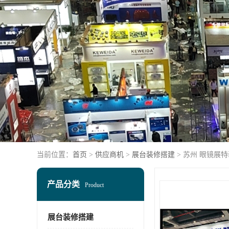
当前位置：
首页
>
供应商机
>
展台装修搭建
> 苏州 眼镜展
产品分类
Product
展台装修搭建