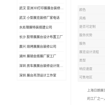
武汉 亚洲3D打印展展台装修定制
颜色
武汉 小型展览装修厂家电话
风格
是否可定制
水处理展特装搭建公司
服务优势
长沙 胶带展展台设计布置工厂
服务
嘉兴 焙烤展展台装修公司
展览设计流程
湖州 展销会搭展厂家工厂
类型
深圳 房车展展台装修设计效果图
响应速度
深圳 展台吊顶设计工作室
可售地区
上海日朗展
的工厂之一