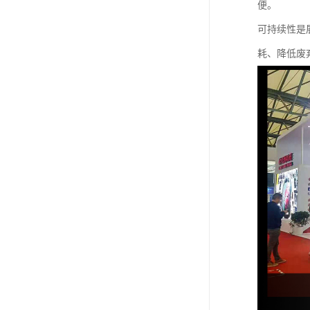
便。
可持续性是
耗、降低废