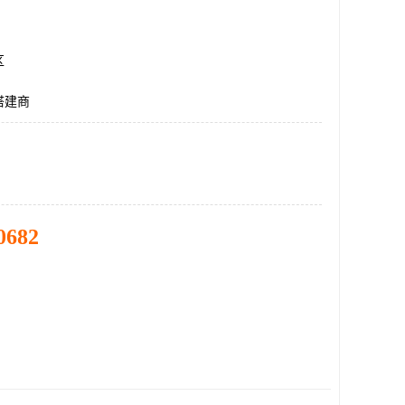
区
搭建商
0682