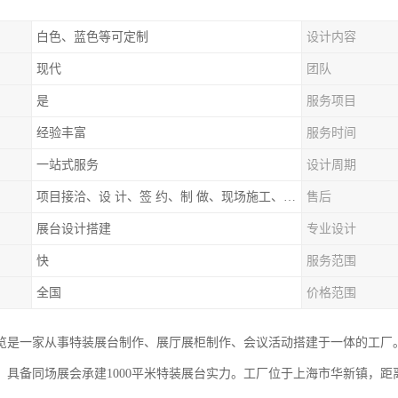
白色、蓝色等可定制
设计内容
现代
团队
是
服务项目
经验丰富
服务时间
一站式服务
设计周期
项目接洽、设 计、签 约、制 做、现场施工、展期服务、后续跟踪
售后
展台设计搭建
专业设计
快
服务范围
全国
价格范围
览是一家从事特装展台制作、展厅展柜制作、会议活动搭建于一体的工厂
，具备同场展会承建1000平米特装展台实力。工厂位于上海市华新镇，