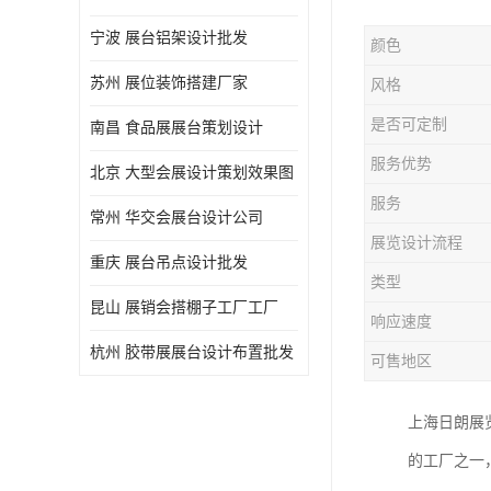
宁波 展台铝架设计批发
颜色
苏州 展位装饰搭建厂家
风格
是否可定制
南昌 食品展展台策划设计
服务优势
北京 大型会展设计策划效果图
服务
常州 华交会展台设计公司
展览设计流程
重庆 展台吊点设计批发
类型
昆山 展销会搭棚子工厂工厂
响应速度
杭州 胶带展展台设计布置批发
可售地区
上海日朗展
的工厂之一