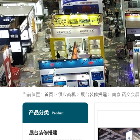
当前位置：
首页
>
供应商机
>
展台装修搭建
> 南京 药交会
产品分类
Product
展台装修搭建