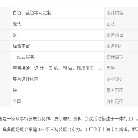
白色、蓝色等可定制
设计内容
现代
团队
是
服务项目
经验丰富
服务时间
一站式服务
设计周期
项目接洽、设 计、签 约、制 做、现场施工、展期服务、后续跟踪
售后
展台设计搭建
专业设计
快
服务范围
全国
价格范围
览是一家从事特装展台制作、展厅展柜制作、会议活动搭建于一体的工厂
，具备同场展会承建1000平米特装展台实力。工厂位于上海市华新镇，