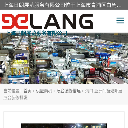
上海日朗展览服务有限公司位于上海市青浦区白鹤镇，营业范围有展览展示会务服务，室内装饰设计及施工，展示道具设计制作，舞台设计，图文设计，灯箱制作，园林绿化工程，广告装潢材料，建筑材料，办公用品，工艺礼品日用百货销售。
上海日朗展览服务有限公司
展台装修搭建
活动会议执行
展厅装修
专柜制作
展会装修设计
展会搭建
当前位置：
首页
>
供应商机
>
展台装修搭建
> 海口 亚洲门窗遮阳展
活动策划
展会服务
展台装修批发