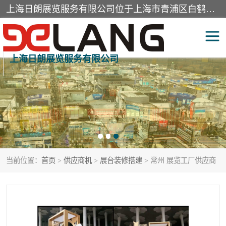
上海日朗展览服务有限公司位于上海市青浦区白鹤镇，营业范围有展览展示会务服务，室内装饰设计及施工，展示道具设计制作，舞台设计，图文设计，灯箱制作，园林绿化工程，广告装潢材料，建筑材料，办公用品，工艺礼品日用百货销售。
上海日朗展览服务有限公司
展台装修搭建
活动会议执行
展厅装修
专柜制作
展会装修设计
展会搭建
当前位置：
首页
>
供应商机
>
展台装修搭建
> 常州 展览工厂供应商
活动策划
展会服务