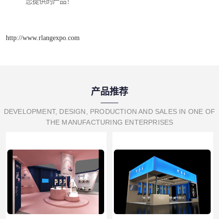
您提供的产品！
http://www.rlangexpo.com
产品推荐
DEVELOPMENT, DESIGN, PRODUCTION AND SALES IN ONE OF
THE MANUFACTURING ENTERPRISES