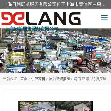
上海日朗展览服务有限公司位于上海市青浦区白鹤镇，营业范围有展览展示会务服务，室内装饰设计及施工，展示道具设计制作，舞台设计，图文设计，灯箱制作，园林绿化工程，广告装潢材料，建筑材料，办公用品，工艺礼品日用百货销售。
上海日朗展览服务有限公司
展台装修搭建
活动会议执行
展厅装修
专柜制作
展会装修设计
展会搭建
当前位置：
首页
>
供应商机
>
展台装修搭建
> 乌镇 它博会特装搭建
活动策划
展会服务