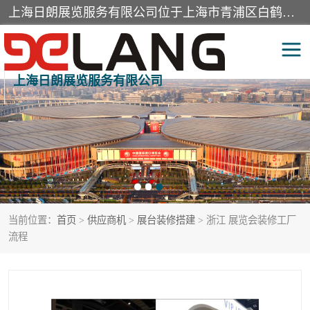
上海日朗展览服务有限公司位于上海市青浦区白鹤镇，营业范围有展览展示会务服务，室内装饰设计及施工，展示道具设计制作，舞台设计，图文设计，灯箱制作，园林绿化工程，广告装潢材料，建筑材料，办公用品，工艺礼品日用百货销售。
上海日朗展览服务有限公司
展台装修搭建
活动会议执行
展厅装修
专柜制作
展会装修设计
展会搭建
当前位置：
首页
>
供应商机
>
展台装修搭建
> 浙江 展览会装修工厂
活动策划
展会服务
流程