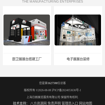
THE MANUFACTURING ENTERPRISES
电子展展台装修
您是第
1627590
位访客
版权所有 ©2026-08-08
沪ICP备2024053636号-1
上海日朗展览服务有限公司
保留所有权利.
技术支持：
八方资源网
免责声明
管理员入口
网站地图