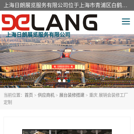
上海日朗展览服务有限公司位于上海市青浦区白鹤镇，营业范围有展览展示会务服务，室内装饰设计及施工，展示道具设计制作，舞台设计，图文设计，灯箱制作，园林绿化工程，广告装潢材料，建筑材料，办公用品，工艺礼品日用百货销售。
上海日朗展览服务有限公司
展台装修搭建
活动会议执行
展厅装修
专柜制作
展会装修设计
展会搭建
当前位置：
首页
>
供应商机
>
展台装修搭建
> 重庆 展销会装修工厂
活动策划
展会服务
定制