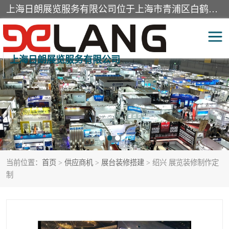
上海日朗展览服务有限公司位于上海市青浦区白鹤镇，营业范围有展览展示会务服务，室内装饰设计及施工，展示道具设计制作，舞台设计，图文设计，灯箱制作，园林绿化工程，广告装潢材料，建筑材料，办公用品，工艺礼品日用百货销售。
上海日朗展览服务有限公司
展台装修搭建
活动会议执行
展厅装修
专柜制作
展会装修设计
展会搭建
当前位置：
首页
>
供应商机
>
展台装修搭建
> 绍兴 展览装修制作定
活动策划
展会服务
制