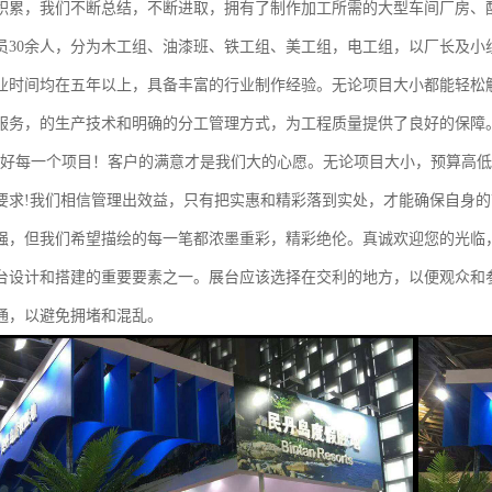
积累，我们不断总结，不断进取，拥有了制作加工所需的大型车间厂房、
员30余人，分为木工组、油漆班、铁工组、美工组，电工组，以厂长及小
业时间均在五年以上，具备丰富的行业制作经验。无论项目大小都能轻松
服务，的生产技术和明确的分工管理方式，为工程质量提供了良好的保障
做好每一个项目！客户的满意才是我们大的心愿。无论项目大小，预算高
要求!我们相信管理出效益，只有把实惠和精彩落到实处，才能确保自身
强，但我们希望描绘的每一笔都浓墨重彩，精彩绝伦。真诚欢迎您的光临
台设计和搭建的重要要素之一。展台应该选择在交利的地方，以便观众和
通，以避免拥堵和混乱。