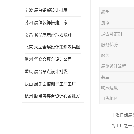
宁波 展台铝架设计批发
颜色
苏州 展位装饰搭建厂家
风格
是否可定制
南昌 食品展展台策划设计
服务优势
北京 大型会展设计策划效果图
服务
常州 华交会展台设计公司
展览设计流程
重庆 展台吊点设计批发
类型
昆山 展销会搭棚子工厂工厂
响应速度
杭州 胶带展展台设计布置批发
可售地区
上海日朗展
的工厂之一