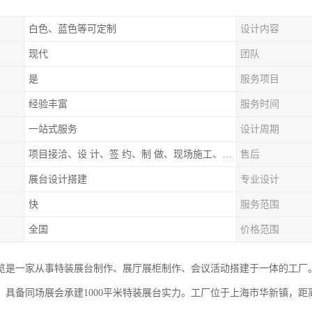
白色、蓝色等可定制
设计内容
现代
团队
是
服务项目
经验丰富
服务时间
一站式服务
设计周期
项目接洽、设 计、签 约、制 做、现场施工、展期服务、后续跟踪
售后
展台设计搭建
专业设计
快
服务范围
全国
价格范围
览是一家从事特装展台制作、展厅展柜制作、会议活动搭建于一体的工厂
，具备同场展会承建1000平米特装展台实力。工厂位于上海市华新镇，