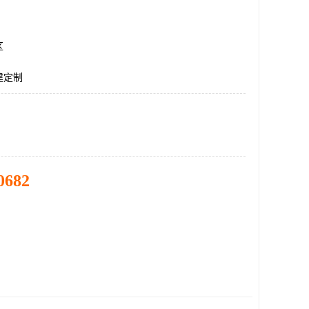
区
建定制
0682