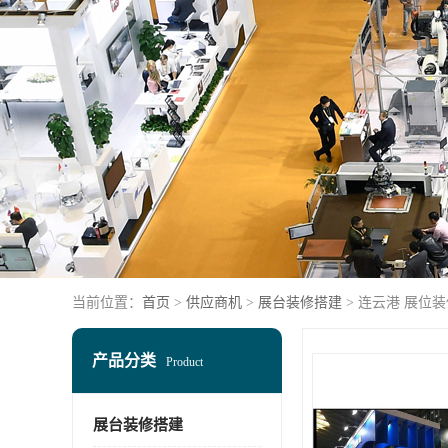
当前位置：
首页
>
供应商机
>
展台装修搭建
> 连云港 展位
产品分类
Product
展台装修搭建