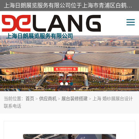
上海日朗展览服务有限公司位于上海市青浦区白鹤镇，营业范围有展览展示会务服务，室内装饰设计及施工，展示道具设计制作，舞台设计，图文设计，灯箱制作，园林绿化工程，广告装潢材料，建筑材料，办公用品，工艺礼品日用百货销售。
上海日朗展览服务有限公司
展台装修搭建
活动会议执行
展厅装修
专柜制作
展会装修设计
展会搭建
当前位置：
首页
>
供应商机
>
展台装修搭建
> 上海 婚纱展展台设计
活动策划
展会服务
联系电话