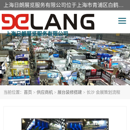
上海日朗展览服务有限公司位于上海市青浦区白鹤镇，营业范围有展览展示会务服务，室内装饰设计及施工，展示道具设计制作，舞台设计，图文设计，灯箱制作，园林绿化工程，广告装潢材料，建筑材料，办公用品，工艺礼品日用百货销售。
上海日朗展览服务有限公司
展台装修搭建
活动会议执行
展厅装修
专柜制作
展会装修设计
展会搭建
当前位置：
首页
>
供应商机
>
展台装修搭建
> 长沙 会展策划流程
活动策划
展会服务