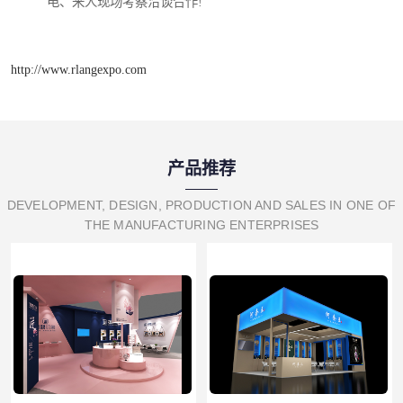
电、来人现场考察洽谈合作!
http://www.rlangexpo.com
产品推荐
DEVELOPMENT, DESIGN, PRODUCTION AND SALES IN ONE OF
THE MANUFACTURING ENTERPRISES