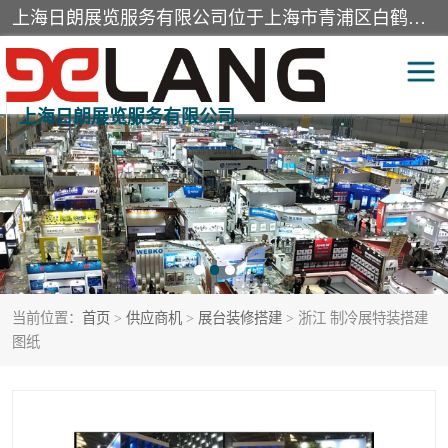
上海日朗展览服务有限公司位于上海市青浦区白鹤镇，营业范围有展览展示会务服务，室内装饰设计及施工，展示道具设计制作，舞台设计，图文设计，灯箱制作，园林绿化工程，广告装潢材料，建筑材料，办公用品，工艺礼品日用百货销售。
上海日朗展览服务有限公司
展台装修搭建
活动会议执行
展厅装修
专柜制作
展会装修设计
展会搭建
当前位置：
首页
>
供应商机
>
展台装修搭建
> 浙江 制冷展特装搭建
活动策划
展会服务
图纸