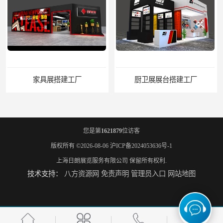
家具展搭建工厂
厨卫展展台搭建工厂
您是第
1621879
位访客
版权所有 ©2026-08-06
沪ICP备2024053636号-1
上海日朗展览服务有限公司
保留所有权利.
技术支持：
八方资源网
免责声明
管理员入口
网站地图
电子展展台装修
宝马展展台制作