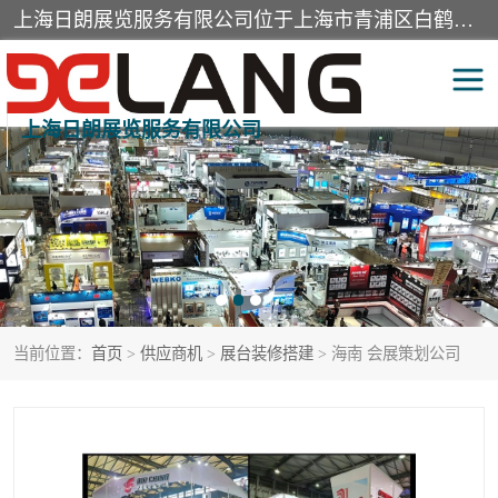
上海日朗展览服务有限公司位于上海市青浦区白鹤镇，营业范围有展览展示会务服务，室内装饰设计及施工，展示道具设计制作，舞台设计，图文设计，灯箱制作，园林绿化工程，广告装潢材料，建筑材料，办公用品，工艺礼品日用百货销售。
上海日朗展览服务有限公司
展台装修搭建
活动会议执行
展厅装修
专柜制作
展会装修设计
展会搭建
当前位置：
首页
>
供应商机
>
展台装修搭建
> 海南 会展策划公司
活动策划
展会服务