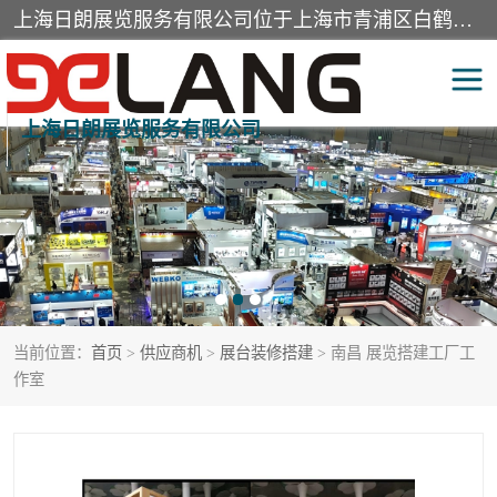
上海日朗展览服务有限公司位于上海市青浦区白鹤镇，营业范围有展览展示会务服务，室内装饰设计及施工，展示道具设计制作，舞台设计，图文设计，灯箱制作，园林绿化工程，广告装潢材料，建筑材料，办公用品，工艺礼品日用百货销售。
上海日朗展览服务有限公司
展台装修搭建
活动会议执行
展厅装修
专柜制作
展会装修设计
展会搭建
当前位置：
首页
>
供应商机
>
展台装修搭建
> 南昌 展览搭建工厂工
活动策划
展会服务
作室