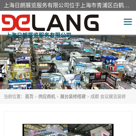
上海日朗展览服务有限公司位于上海市青浦区白鹤镇，营业范围有展览展示会务服务，室内装饰设计及施工，展示道具设计制作，舞台设计，图文设计，灯箱制作，园林绿化工程，广告装潢材料，建筑材料，办公用品，工艺礼品日用百货销售。
上海日朗展览服务有限公司
展台装修搭建
活动会议执行
展厅装修
专柜制作
展会装修设计
展会搭建
当前位置：
首页
>
供应商机
>
展台装修搭建
> 成都 会议展览装修
活动策划
展会服务