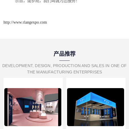
宗旨，或参观，我们竭诚为您服务！
http://www.rlangexpo.com
产品推荐
DEVELOPMENT, DESIGN, PRODUCTION AND SALES IN ONE OF
THE MANUFACTURING ENTERPRISES