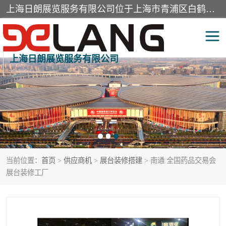
上海日朗展览服务有限公司位于上海市青浦区白鹤镇，营业范围有展览展示会务服务，室内装饰设计及施工，展示道具设计制作，舞台设计，图文设计，灯箱制作，园林绿化工程，广告装潢材料，建筑材料，办公用品，工艺礼品日用百货销售。
上海日朗展览服务有限公司
展台装修搭建
活动会议执行
展厅装修
专柜制作
展会装修设计
展会搭建
当前位置：
首页
>
供应商机
>
展台装修搭建
> 南通 全国药品交易会
活动策划
展会服务
展台装修工厂