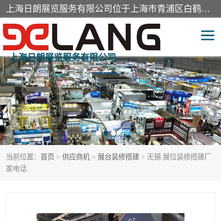
上海日朗展览服务有限公司位于上海市青浦区白鹤镇，营业范围有展览展示会务服务，室内装饰设计及施工，展示道具设计制作，舞台设计，图文设计，灯箱制作，园林绿化工程，广告装潢材料，建筑材料，办公用品，工艺礼品日用百货销售。
上海日朗展览服务有限公司
展台装修搭建
活动会议执行
展厅装修
专柜制作
展会装修设计
展会搭建
当前位置：
首页
>
供应商机
>
展台装修搭建
> 无锡 展位装修搭建厂
活动策划
展会服务
家电话