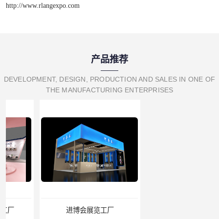
http://www.rlangexpo.com
产品推荐
DEVELOPMENT, DESIGN, PRODUCTION AND SALES IN ONE OF
THE MANUFACTURING ENTERPRISES
进博会展览工厂
家具展搭建工厂