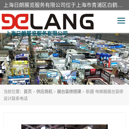
上海日朗展览服务有限公司位于上海市青浦区白鹤镇，营业范围有展览展示会务服务，室内装饰设计及施工，展示道具设计制作，舞台设计，图文设计，灯箱制作，园林绿化工程，广告装潢材料，建筑材料，办公用品，工艺礼品日用百货销售。
上海日朗展览服务有限公司
展台装修搭建
活动会议执行
展厅装修
专柜制作
展会装修设计
展会搭建
当前位置：
首页
>
供应商机
>
展台装修搭建
> 新疆 电梯展展台装修
活动策划
展会服务
设计联系电话