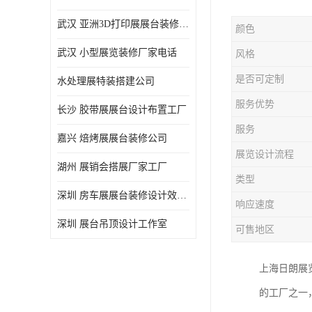
武汉 亚洲3D打印展展台装修定制
颜色
武汉 小型展览装修厂家电话
风格
是否可定制
水处理展特装搭建公司
服务优势
长沙 胶带展展台设计布置工厂
服务
嘉兴 焙烤展展台装修公司
展览设计流程
湖州 展销会搭展厂家工厂
类型
深圳 房车展展台装修设计效果图
响应速度
深圳 展台吊顶设计工作室
可售地区
上海日朗展
的工厂之一