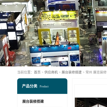
当前位置：
首页
>
供应商机
>
展台装修搭建
> 常州 展览装
产品分类
Product
展台装修搭建