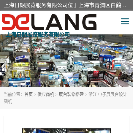
上海日朗展览服务有限公司位于上海市青浦区白鹤镇，营业范围有展览展示会务服务，室内装饰设计及施工，展示道具设计制作，舞台设计，图文设计，灯箱制作，园林绿化工程，广告装潢材料，建筑材料，办公用品，工艺礼品日用百货销售。
上海日朗展览服务有限公司
展台装修搭建
活动会议执行
展厅装修
专柜制作
展会装修设计
展会搭建
当前位置：
首页
>
供应商机
>
展台装修搭建
> 浙江 电子展展台设计
活动策划
展会服务
图纸