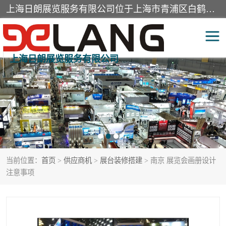
上海日朗展览服务有限公司位于上海市青浦区白鹤镇，营业范围有展览展示会务服务，室内装饰设计及施工，展示道具设计制作，舞台设计，图文设计，灯箱制作，园林绿化工程，广告装潢材料，建筑材料，办公用品，工艺礼品日用百货销售。
上海日朗展览服务有限公司
展台装修搭建
活动会议执行
展厅装修
专柜制作
展会装修设计
展会搭建
当前位置：
首页
>
供应商机
>
展台装修搭建
> 南京 展览会画册设计
活动策划
展会服务
注意事项