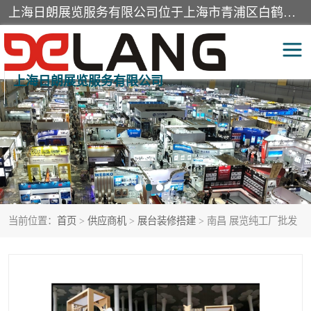
上海日朗展览服务有限公司位于上海市青浦区白鹤镇，营业范围有展览展示会务服务，室内装饰设计及施工，展示道具设计制作，舞台设计，图文设计，灯箱制作，园林绿化工程，广告装潢材料，建筑材料，办公用品，工艺礼品日用百货销售。
上海日朗展览服务有限公司
展台装修搭建
活动会议执行
展厅装修
专柜制作
展会装修设计
展会搭建
当前位置：
首页
>
供应商机
>
展台装修搭建
> 南昌 展览纯工厂批发
活动策划
展会服务