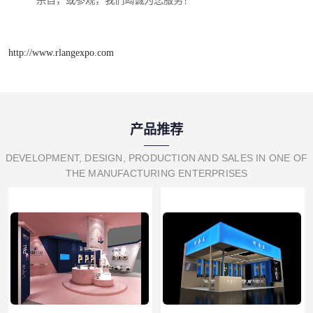
宗旨，或参观，我们竭诚为您服务！
http://www.rlangexpo.com
产品推荐
DEVELOPMENT, DESIGN, PRODUCTION AND SALES IN ONE OF
THE MANUFACTURING ENTERPRISES