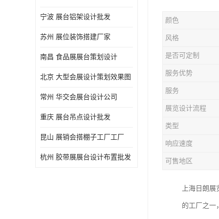
宁波 展台铝架设计批发
颜色
苏州 展位装饰搭建厂家
风格
是否可定制
南昌 食品展展台策划设计
服务优势
北京 大型会展设计策划效果图
服务
常州 华交会展台设计公司
展览设计流程
重庆 展台吊点设计批发
类型
昆山 展销会搭棚子工厂工厂
响应速度
杭州 胶带展展台设计布置批发
可售地区
上海日朗展
的工厂之一