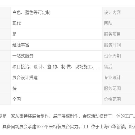
白色、蓝色等可定制
设计内容
现代
团队
是
服务项目
经验丰富
服务时间
一站式服务
设计周期
项目接洽、设 计、签 约、制 做、现场施工、展期服务、后续跟踪
售后
展台设计搭建
专业设计
快
服务范围
全国
价格范围
览是一家从事特装展台制作、展厅展柜制作、会议活动搭建于一体的工厂
，具备同场展会承建1000平米特装展台实力。工厂位于上海市华新镇，