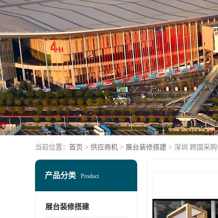
当前位置：
首页
>
供应商机
>
展台装修搭建
> 深圳 跨国采
产品分类
Product
展台装修搭建