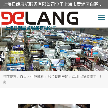
上海日朗展览服务有限公司位于上海市青浦区白鹤镇，营业范围有展览展示会务服务，室内装饰设计及施工，展示道具设计制作，舞台设计，图文设计，灯箱制作，园林绿化工程，广告装潢材料，建筑材料，办公用品，工艺礼品日用百货销售。
上海日朗展览服务有限公司
展台装修搭建
活动会议执行
展厅装修
专柜制作
展会装修设计
展会搭建
当前位置：
首页
>
供应商机
>
展台装修搭建
> 深圳 展览装修工厂厂
活动策划
展会服务
家