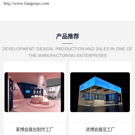
http://www.rlangexpo.com
产品推荐
DEVELOPMENT, DESIGN, PRODUCTION AND SALES IN ONE OF
THE MANUFACTURING ENTERPRISES
博会展台制作工厂
进博会展览工厂