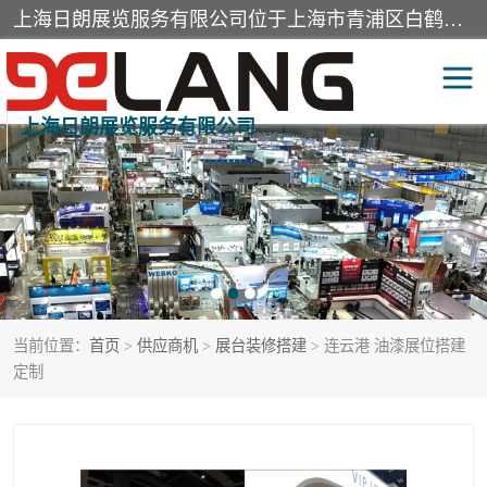
上海日朗展览服务有限公司位于上海市青浦区白鹤镇，营业范围有展览展示会务服务，室内装饰设计及施工，展示道具设计制作，舞台设计，图文设计，灯箱制作，园林绿化工程，广告装潢材料，建筑材料，办公用品，工艺礼品日用百货销售。
上海日朗展览服务有限公司
展台装修搭建
活动会议执行
展厅装修
专柜制作
展会装修设计
展会搭建
当前位置：
首页
>
供应商机
>
展台装修搭建
> 连云港 油漆展位搭建
活动策划
展会服务
定制