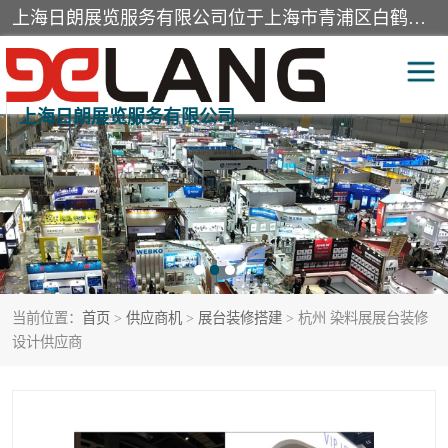
上海日朗展览服务有限公司位于上海市青浦区白鹤镇，营业范围有展览展示会务服务，室内装饰设计及施工，展示道具设计制作，舞台设计，图文设计，灯箱制作，园林绿化工程，广告装潢材料，建筑材料，办公用品，工艺礼品日用百货销售。
上海日朗展览服务有限公司
展台装修搭建
活动会议执行
展厅装修
专柜制作
展会装修设计
展会搭建
当前位置：
首页
>
供应商机
>
展台装修搭建
> 杭州 染料展展台装修
活动策划
展会服务
设计供应商